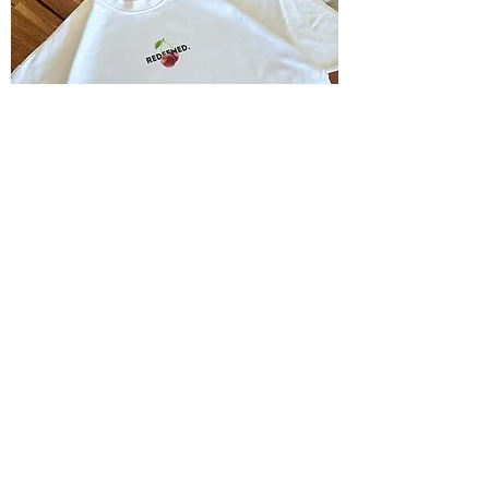
FRUIT OF THE SPIRIT CHERRY TEE (White)
Nicht verfügbar