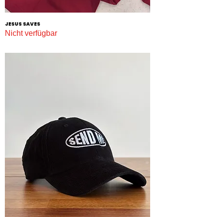
JESUS SAVES
Nicht verfügbar