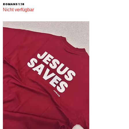
ROMANS 1:16
Nicht verfügbar